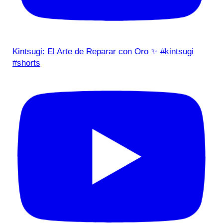
Kintsugi: El Arte de Reparar con Oro ✨ #kintsugi
#shorts