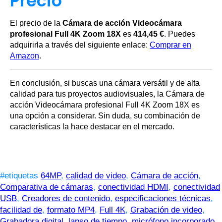
Precio
El precio de la
Cámara de acción Videocámara
profesional Full 4K Zoom 18X
es
414,45 €
. Puedes
adquirirla a través del siguiente enlace:
Comprar en
Amazon
.
En conclusión, si buscas una cámara versátil y de alta
calidad para tus proyectos audiovisuales, la Cámara de
acción Videocámara profesional Full 4K Zoom 18X es
una opción a considerar. Sin duda, su combinación de
características la hace destacar en el mercado.
#etiquetas
64MP
,
calidad de video
,
Cámara de acción
,
Comparativa de cámaras
,
conectividad HDMI
,
conectividad
USB
,
Creadores de contenido
,
especificaciones técnicas
,
facilidad de
,
formato MP4
,
Full 4K
,
Grabación de video
,
Grabadora digital
,
lapso de tiempo
,
micrófono incorporado
,