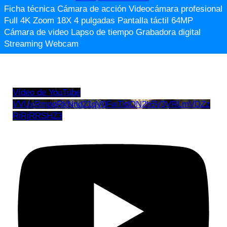
Ficha técnica Cámara de acción Videocámara profesional
Full 4K Zoom 18X 4 pulgadas Pantalla táctil 64MP
Cámara de video Lapso de tiempo Grabadora digital
Streaming Webcam
Vídeo de YouTube
VVUxRmppRkNnd21qV0FwTldON2h5V3VRLmVDZz
RiRjRRSHZ3