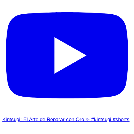
Kintsugi: El Arte de Reparar con Oro ✨ #kintsugi #shorts