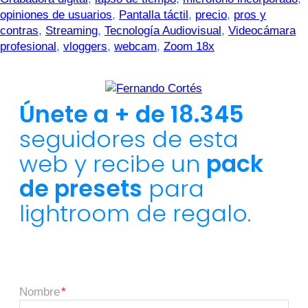
opiniones de usuarios
,
Pantalla táctil
,
precio
,
pros y
contras
,
Streaming
,
Tecnología Audiovisual
,
Videocámara
profesional
,
vloggers
,
webcam
,
Zoom 18x
Únete a + de 18.345
seguidores de esta
web y recibe un
pack
de presets
para
lightroom de regalo.
Nombre