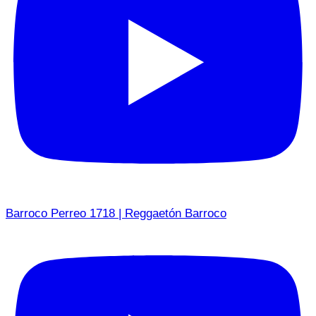
Barroco Perreo 1718 | Reggaetón Barroco