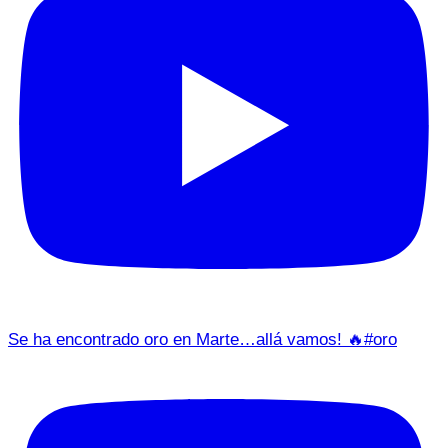
Se ha encontrado oro en Marte…allá vamos! 🔥#oro