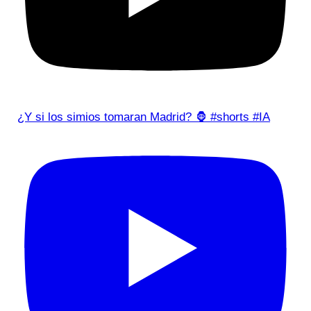
¿Y si los simios tomaran Madrid? 🦍 #shorts #IA