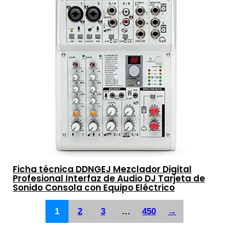
Ficha técnica DDNGEJ Mezclador Digital
Profesional Interfaz de Audio DJ Tarjeta de
Sonido Consola con Equipo Eléctrico
1
2
3
…
450
→