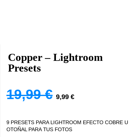
Copper – Lightroom
Presets
El Precio Or
El Precio
19,99
€
9,99
€
9 PRESETS PARA LIGHTROOM EFECTO COBRE U
OTOÑAL PARA TUS FOTOS