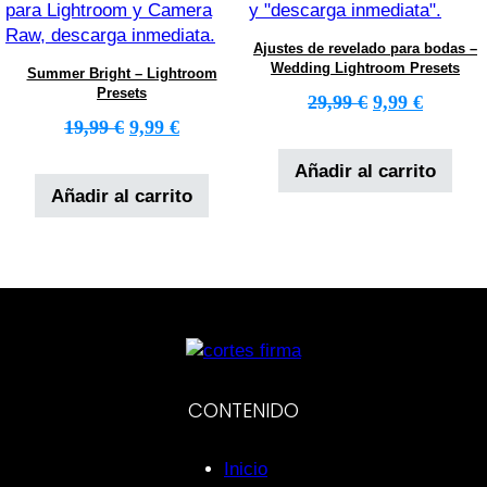
Ajustes de revelado para bodas –
Wedding Lightroom Presets
Summer Bright – Lightroom
Presets
El precio orig
El preci
29,99
€
9,99
€
El precio original era: 19,99 €.
El precio actual es: 9,99 €.
19,99
€
9,99
€
Añadir al carrito
Añadir al carrito
CONTENIDO
Inicio