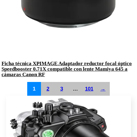
Ficha técnica XPIMAGE Adaptador reductor focal óptico
Speedbooster 0.71X compatible con lente Mamiya 645 a
cámaras Canon RF
1
2
3
…
101
→