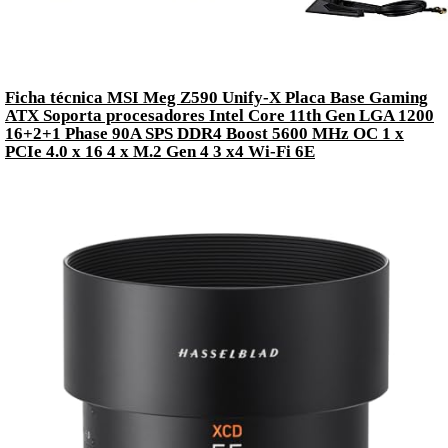
Ficha técnica MSI Meg Z590 Unify-X Placa Base Gaming
ATX Soporta procesadores Intel Core 11th Gen LGA 1200
16+2+1 Phase 90A SPS DDR4 Boost 5600 MHz OC 1 x
PCIe 4.0 x 16 4 x M.2 Gen 4 3 x4 Wi-Fi 6E