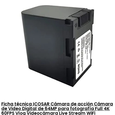
Ficha técnica ICOSAR Cámara de acción Cámara
de Video Digital de 64MP para fotografía Full 4K
60FPS Vlog Videocámara Live Stream WiFi