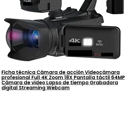
Ficha técnica Cámara de acción Videocámara
profesional Full 4K Zoom 18X Pantalla táctil 64MP
Cámara de video Lapso de tiempo Grabadora
digital Streaming Webcam