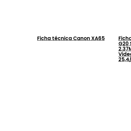
Ficha técnica Canon XA65
Fich
G20 
2.37
Vide
25,4