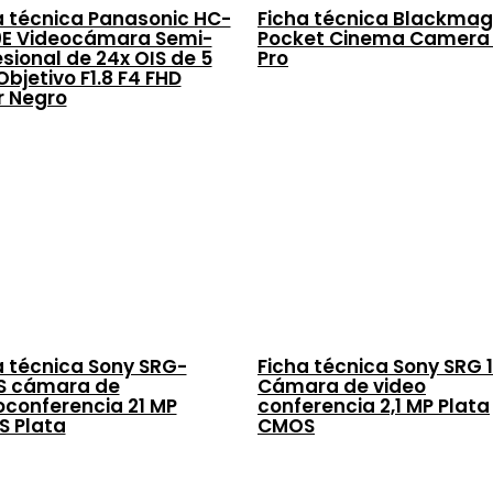
a técnica Panasonic HC-
Ficha técnica Blackmag
E Videocámara Semi-
Pocket Cinema Camera
esional de 24x OIS de 5
Pro
Objetivo F1.8 F4 FHD
r Negro
a técnica Sony SRG-
Ficha técnica Sony SRG 
S cámara de
Cámara de video
oconferencia 21 MP
conferencia 2,1 MP Plata
 Plata
CMOS