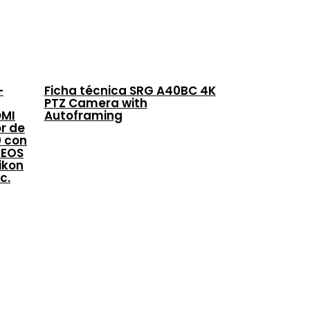
-
Ficha técnica SRG A40BC 4K
PTZ Camera with
DMI
Autoframing
or de
0 con
 EOS
ikon
c.