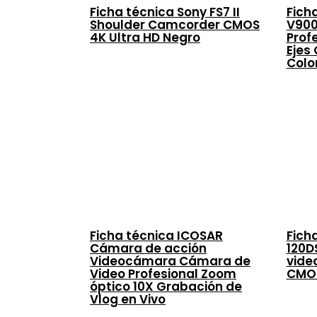
Ficha técnica Sony FS7 II
Fich
Shoulder Camcorder CMOS
V900
4K Ultra HD Negro
Prof
Ejes 
Colo
Ficha técnica ICOSAR
Fich
Cámara de acción
120D
Videocámara Cámara de
vide
Video Profesional Zoom
CMOS
óptico 10X Grabación de
Vlog en Vivo