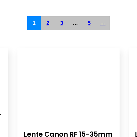
1
2
3
…
5
→
n
Lente Canon RF 15-35mm