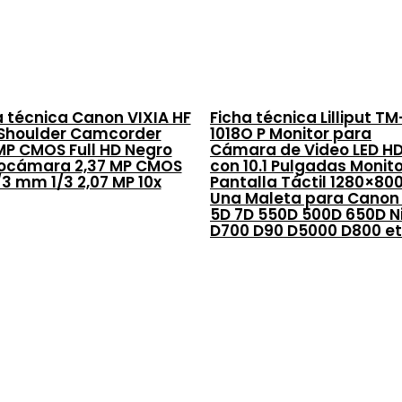
a técnica Canon VIXIA HF
Ficha técnica Lilliput TM
Shoulder Camcorder
1018O P Monitor para
MP CMOS Full HD Negro
Cámara de Video LED H
ocámara 2,37 MP CMOS
con 10.1 Pulgadas Monit
/3 mm 1/3 2,07 MP 10x
Pantalla Táctil 1280×80
Una Maleta para Canon
5D 7D 550D 500D 650D N
D700 D90 D5000 D800 et