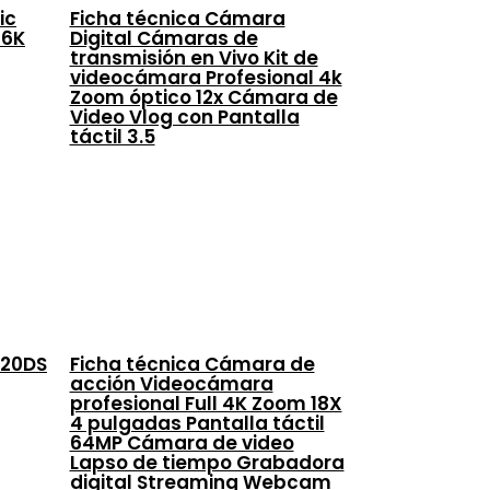
ic
Ficha técnica Cámara
 6K
Digital Cámaras de
transmisión en Vivo Kit de
videocámara Profesional 4k
Zoom óptico 12x Cámara de
Video Vlog con Pantalla
táctil 3.5
120DS
Ficha técnica Cámara de
acción Videocámara
profesional Full 4K Zoom 18X
4 pulgadas Pantalla táctil
64MP Cámara de video
Lapso de tiempo Grabadora
digital Streaming Webcam