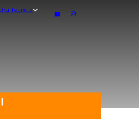
icha Técnica
I