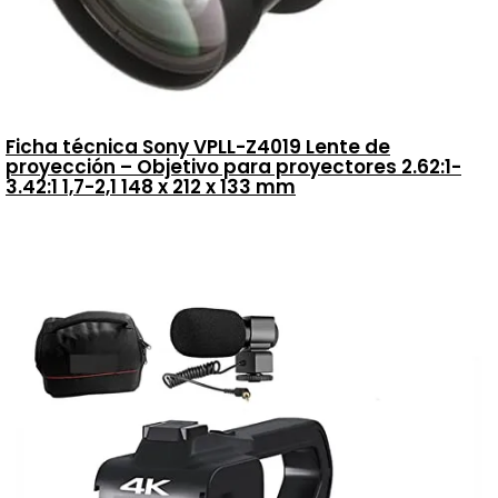
Ficha técnica Sony VPLL-Z4019 Lente de
proyección – Objetivo para proyectores 2.62:1-
3.42:1 1,7-2,1 148 x 212 x 133 mm