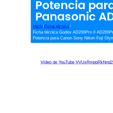
Potencia par
Panasonic A
Inicio
/
Ficha técnica
/
Ficha técnica Godox AD200Pro II AD200Pro
Potencia para Canon Sony Nikon Fuji Ol
Vídeo de YouTube VVUxRmppRkNn