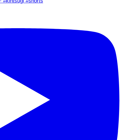
✨ #kintsugi #shorts