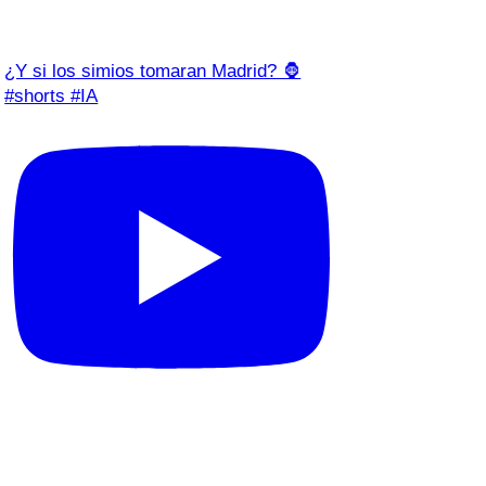
¿Y si los simios tomaran Madrid? 🦍
#shorts #IA