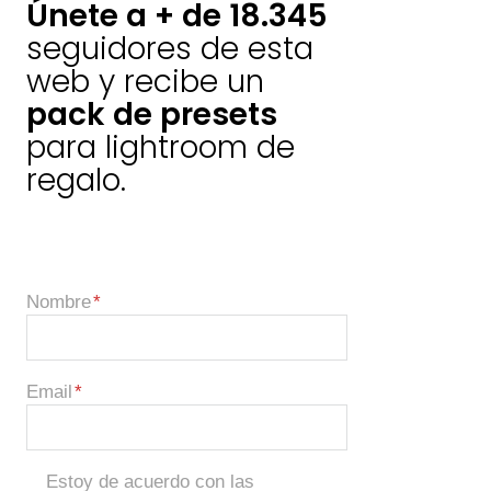
Únete a + de 18.345
seguidores de esta
web y recibe un
pack de presets
para lightroom de
regalo.
Nombre
Email
Estoy de acuerdo con las