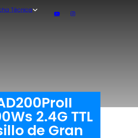
icha Técnica
AD200ProII
00Ws 2.4G TTL
illo de Gran