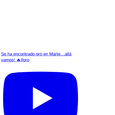
Se ha encontrado oro en Marte…allá
vamos! 🔥#oro