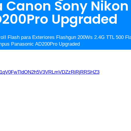
a Canon Sony Nikon
D200Pro Upgraded
II Flash para Exteriores Flashgun 200Ws 2.4G TTL 500 Fla
ympus Panasonic AD200Pro Upgraded
d21qV0FwTldON2h5V3VRLmVDZzRiRjRRSHZ3