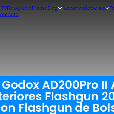
| TV
Fotografía
Prensa
Blog
Recomendaciones
F
ontacto
 Godox AD200Pro II 
teriores Flashgun 2
on Flashgun de Bols