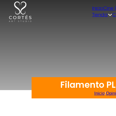
Inicio
Cine 
Tienda
C
Filamento PL
Inicio
/
Opin