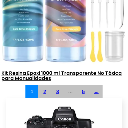
Kit Resina Epoxi 1000 ml Transparente No Tóxica
para Manualidades
1
2
3
…
5
→