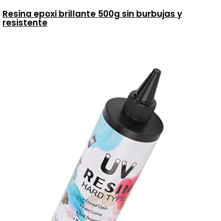
Resina epoxi brillante 500g sin burbujas y
resistente