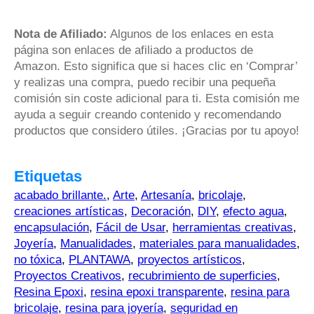
Nota de Afiliado:
Algunos de los enlaces en esta
página son enlaces de afiliado a productos de
Amazon. Esto significa que si haces clic en ‘Comprar’
y realizas una compra, puedo recibir una pequeña
comisión sin coste adicional para ti. Esta comisión me
ayuda a seguir creando contenido y recomendando
productos que considero útiles. ¡Gracias por tu apoyo!
Etiquetas
acabado brillante.
,
Arte
,
Artesanía
,
bricolaje
,
creaciones artísticas
,
Decoración
,
DIY
,
efecto agua
,
encapsulación
,
Fácil de Usar
,
herramientas creativas
,
Joyería
,
Manualidades
,
materiales para manualidades
,
no tóxica
,
PLANTAWA
,
proyectos artísticos
,
Proyectos Creativos
,
recubrimiento de superficies
,
Resina Epoxi
,
resina epoxi transparente
,
resina para
bricolaje
,
resina para joyería
,
seguridad en