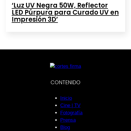
‘Luz UV Negra 50W, Reflector
LED Púrpura para Curado UV en
Impresión 3D’
CONTENIDO
Inicio
Cine | TV
Fotografía
Prensa
Blog