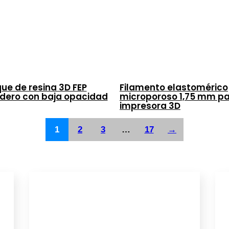
ue de resina 3D FEP
Filamento elastomérico
dero con baja opacidad
microporoso 1,75 mm p
impresora 3D
1
2
3
…
17
→