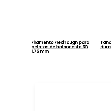
Filamento FlexiTough para
Tanq
pelotas de baloncesto 3D
dura
1,75 mm