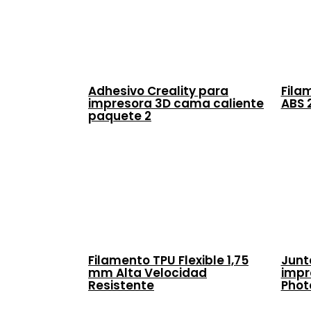
Adhesivo Creality para
Fila
impresora 3D cama caliente
ABS 
paquete 2
Filamento TPU Flexible 1,75
Junt
mm Alta Velocidad
impr
Resistente
Phot