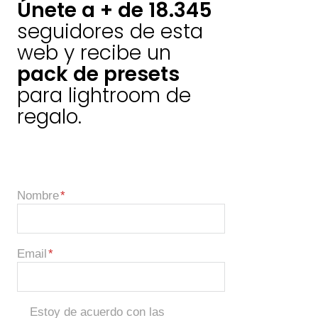
Únete a + de 18.345
seguidores de esta
web y recibe un
pack de presets
para lightroom de
regalo.
Nombre
Email
Estoy de acuerdo con las