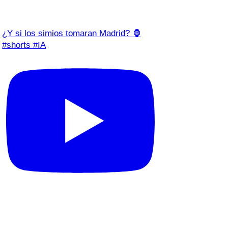
¿Y si los simios tomaran Madrid? 🦍
#shorts #IA