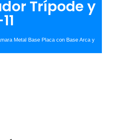
ador Trípode y
11
ámara Metal Base Placa con Base Arca y