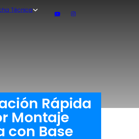
icha Técnica
ración Rápida
r Montaje
a con Base