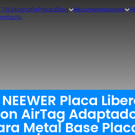
| TV
Fotografía
Prensa
Blog
Recomendaciones
F
ontacto
a NEEWER Placa Libe
on AirTag Adaptado
ra Metal Base Plac