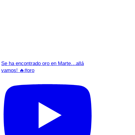
Se ha encontrado oro en Marte…allá
vamos! 🔥#oro