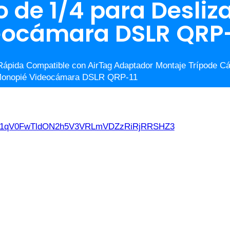
lo de 1/4 para Desliz
eocámara DSLR QRP-
ápida Compatible con AirTag Adaptador Montaje Trípode C
 y Monopié Videocámara DSLR QRP-11
d21qV0FwTldON2h5V3VRLmVDZzRiRjRRSHZ3