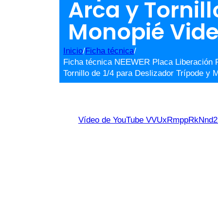
Arca y Tornil
Monopié Vid
Inicio
/
Ficha técnica
/
Ficha técnica NEEWER Placa Liberación R
Tornillo de 1/4 para Deslizador Trípode
Vídeo de YouTube VVUxRmppRkNn