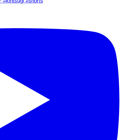
✨ #kintsugi #shorts