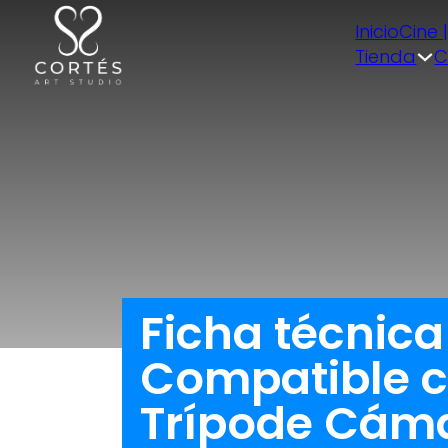
Inicio
Cine 
Tienda
C
Ficha técnic
Compatible c
Trípode Cáma