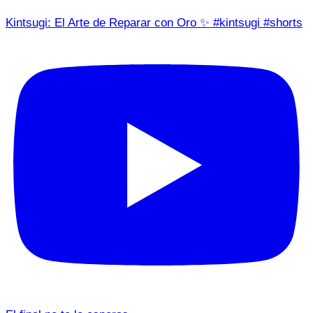
Kintsugi: El Arte de Reparar con Oro ✨ #kintsugi #shorts