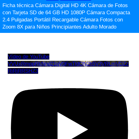
Ficha técnica Cámara Digital HD 4K Cámara de Fotos
con Tarjeta SD de 64 GB HD 1080P Cámara Compacta
2.4 Pulgadas Portátil Recargable Cámara Fotos con
Zoom 8X para Niños Principiantes Adulto Morado
Vídeo de YouTube
VVUxRmppRkNnd21qV0FwTldON2h5V3VRLmVDZz
RiRjRRSHZ3