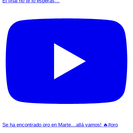
El final no te lo esperas…
Se ha encontrado oro en Marte…allá vamos! 🔥#oro