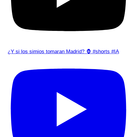
¿Y si los simios tomaran Madrid? 🦍 #shorts #IA