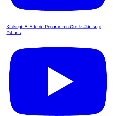
Kintsugi: El Arte de Reparar con Oro ✨ #kintsugi
#shorts