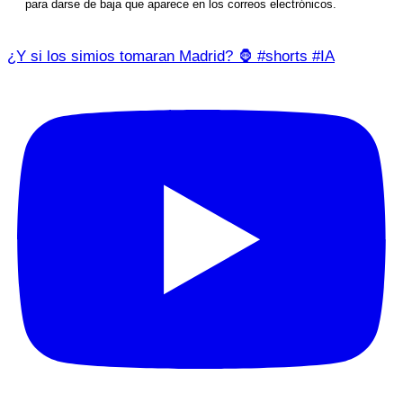
para darse de baja que aparece en los correos electrónicos.
¿Y si los simios tomaran Madrid? 🦍 #shorts #IA