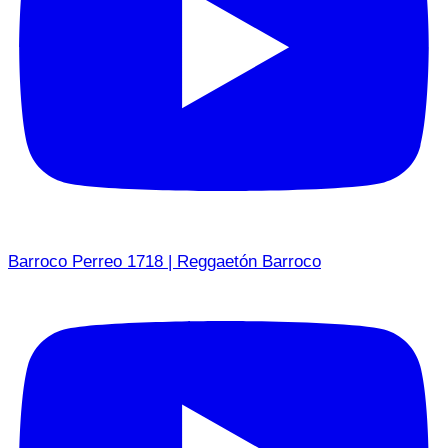
Barroco Perreo 1718 | Reggaetón Barroco