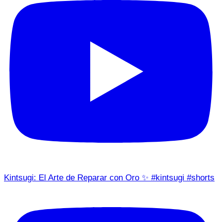
Kintsugi: El Arte de Reparar con Oro ✨ #kintsugi #shorts