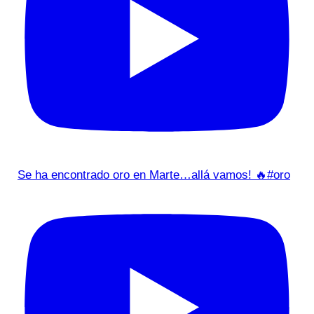
Se ha encontrado oro en Marte…allá vamos! 🔥#oro