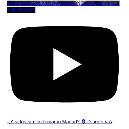
VVUxRmppRkNnd21qV0FwTldON2h5V3VRLmVDZz
RiRjRRSHZ3
¿Y si los simios tomaran Madrid? 🦍 #shorts #IA