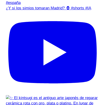
¿Y si los simios tomaran Madrid? 🦍 #shorts #IA