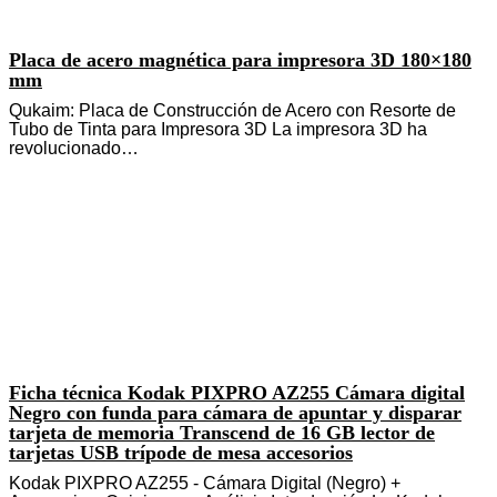
Placa de acero magnética para impresora 3D 180×180
mm
Qukaim: Placa de Construcción de Acero con Resorte de
Tubo de Tinta para Impresora 3D La impresora 3D ha
revolucionado…
Ficha técnica Kodak PIXPRO AZ255 Cámara digital
Negro con funda para cámara de apuntar y disparar
tarjeta de memoria Transcend de 16 GB lector de
tarjetas USB trípode de mesa accesorios
Kodak PIXPRO AZ255 - Cámara Digital (Negro) +