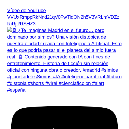
Vídeo de YouTube
VVUxRmppRkNnd21qV0FwTldON2h5V3VRLmVDZz
RiRjRRSHZ3