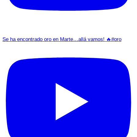
Se ha encontrado oro en Marte…allá vamos! 🔥#oro