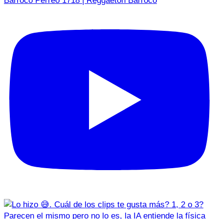
Barroco Perreo 1718 | Reggaetón Barroco