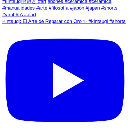
Kintsugi: El Arte de Reparar con Oro ✨ #kintsugi #shorts