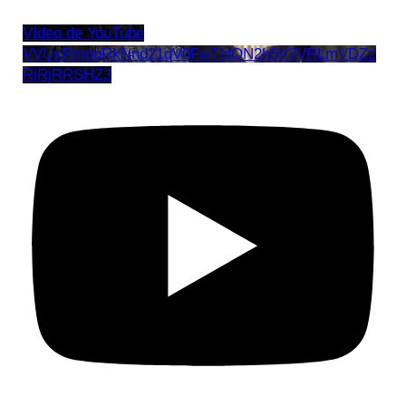
Vídeo de YouTube
VVUxRmppRkNnd21qV0FwTldON2h5V3VRLmVDZz
RiRjRRSHZ3