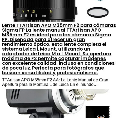
Lente TTArtisan APO M35mm F2 para cámaras
Sigma FP La lente manual TTArtisan APO
M35mm F2 es ideal para las cámaras Sigma
FP. Diseñada para ofrecer un gran
rendimiento óptico, esta lente completa el
sistema Leica L Mount, utilizando un
adaptador de Leica M a L Mount. Su apertura
máxima de F2 permite capturar imágenes
con excelente calidad, incluso en condiciones
de poca luz. Perfecta para fotógrafos que
buscan versatilidad y profesionalismo.
TTArtisan APO M35mm F2 AA: La Lente Manual de Gran
Apertura para la Montura L de Leica En el mundo…