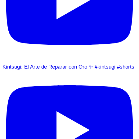
Kintsugi: El Arte de Reparar con Oro ✨ #kintsugi #shorts