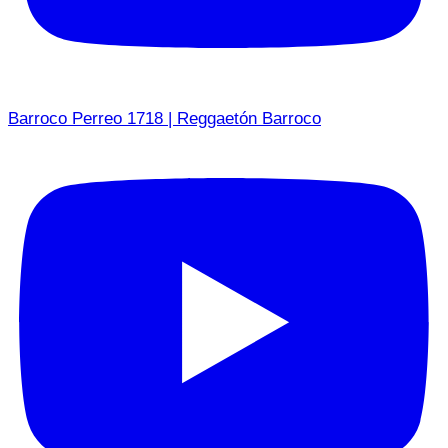
Barroco Perreo 1718 | Reggaetón Barroco