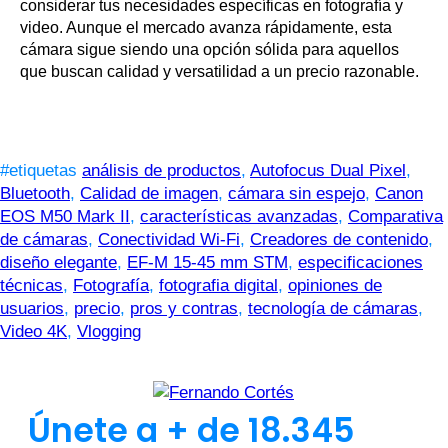
considerar tus necesidades específicas en fotografía y
video. Aunque el mercado avanza rápidamente, esta
cámara sigue siendo una opción sólida para aquellos
que buscan calidad y versatilidad a un precio razonable.
#etiquetas
análisis de productos
,
Autofocus Dual Pixel
,
Bluetooth
,
Calidad de imagen
,
cámara sin espejo
,
Canon
EOS M50 Mark II
,
características avanzadas
,
Comparativa
de cámaras
,
Conectividad Wi-Fi
,
Creadores de contenido
,
diseño elegante
,
EF-M 15-45 mm STM
,
especificaciones
técnicas
,
Fotografía
,
fotografia digital
,
opiniones de
usuarios
,
precio
,
pros y contras
,
tecnología de cámaras
,
Video 4K
,
Vlogging
Únete a + de 18.345