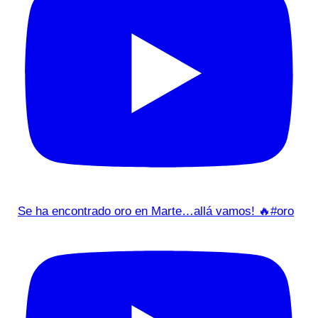
Se ha encontrado oro en Marte…allá vamos! 🔥#oro