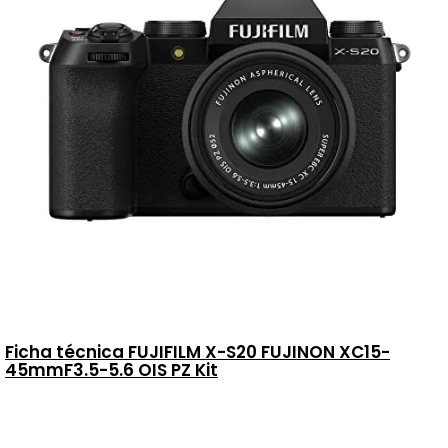
Ficha técnica FUJIFILM X-S20 FUJINON XC15-
45mmF3.5-5.6 OIS PZ Kit