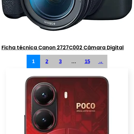
Ficha técnica Canon 2727C002 Cámara Digital
1
2
3
…
15
→