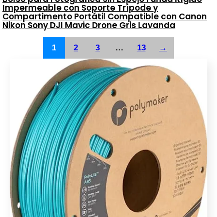
Impermeable con Soporte Trípode y
Compartimento Portátil Compatible con Canon
Nikon Sony DJI Mavic Drone Gris Lavanda
1
2
3
…
13
→