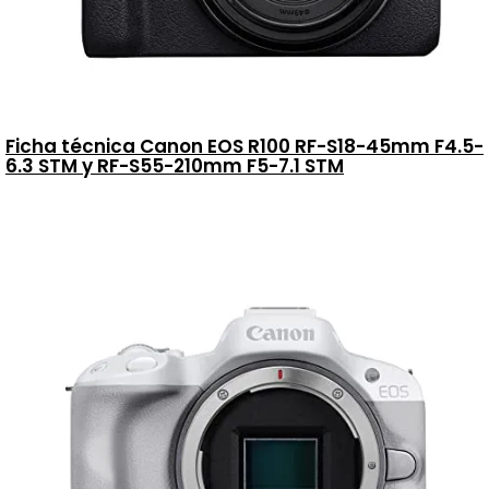
Ficha técnica Canon EOS R100 RF-S18-45mm F4.5-
6.3 STM y RF-S55-210mm F5-7.1 STM