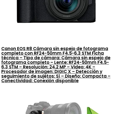
Canon EOS R8 Cámara sin espejo de fotograma
completo con RF24-50mm F4.5-6.3 STM Ficha
técnica – Tipo de cámara: Cámara sin espejo de
fotograma completo – Lente: RF24-50mm F4.5-
6.3 STM – Resolución: 24.2 MP – Video: 4K –
Procesador de imagen: DIGIC X – Detección y
seguimiento de sujetos: Sí – Diseño: Compacta –
Conectividad: Conexión disponible