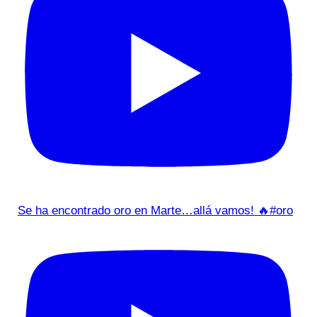
Se ha encontrado oro en Marte…allá vamos! 🔥#oro