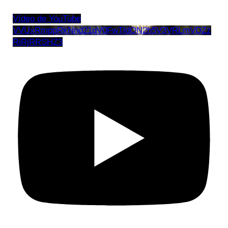
Vídeo de YouTube
VVUxRmppRkNnd21qV0FwTldON2h5V3VRLmVDZz
RiRjRRSHZ3