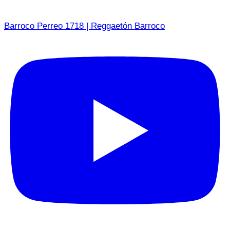
Barroco Perreo 1718 | Reggaetón Barroco