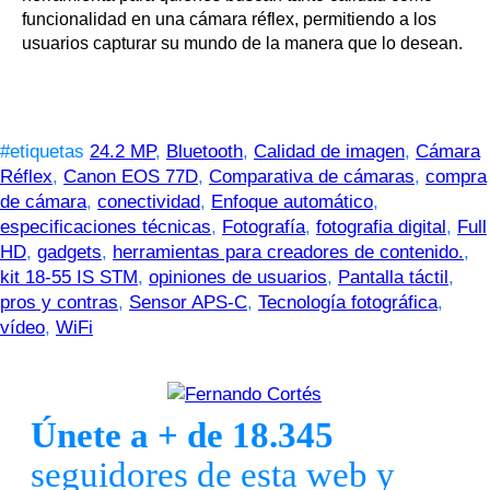
funcionalidad en una cámara réflex, permitiendo a los
usuarios capturar su mundo de la manera que lo desean.
#etiquetas
24.2 MP
,
Bluetooth
,
Calidad de imagen
,
Cámara
Réflex
,
Canon EOS 77D
,
Comparativa de cámaras
,
compra
de cámara
,
conectividad
,
Enfoque automático
,
especificaciones técnicas
,
Fotografía
,
fotografia digital
,
Full
HD
,
gadgets
,
herramientas para creadores de contenido.
,
kit 18-55 IS STM
,
opiniones de usuarios
,
Pantalla táctil
,
pros y contras
,
Sensor APS-C
,
Tecnología fotográfica
,
vídeo
,
WiFi
Únete a + de 18.345
seguidores de esta web y