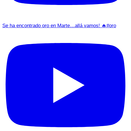
Se ha encontrado oro en Marte…allá vamos! 🔥#oro