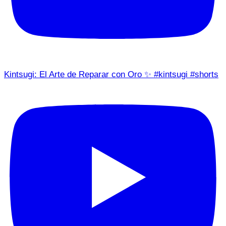
Kintsugi: El Arte de Reparar con Oro ✨ #kintsugi #shorts