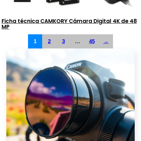
Ficha técnica CAMKORY Cámara Digital 4K de 48
MP
1
2
3
…
45
→