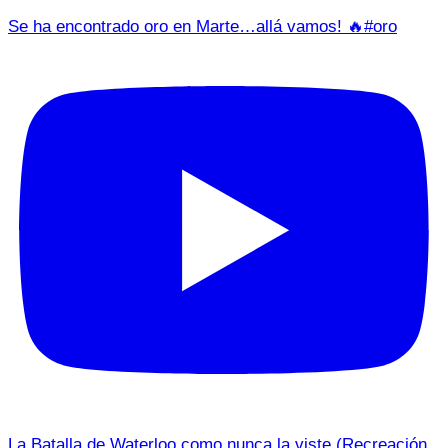
Se ha encontrado oro en Marte…allá vamos! 🔥#oro
La Batalla de Waterloo como nunca la viste (Recreación