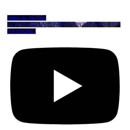
Vídeo de YouTube
VVUxRmppRkNnd21qV0FwTldON2h5V3VRLmVDZz
RiRjRRSHZ3