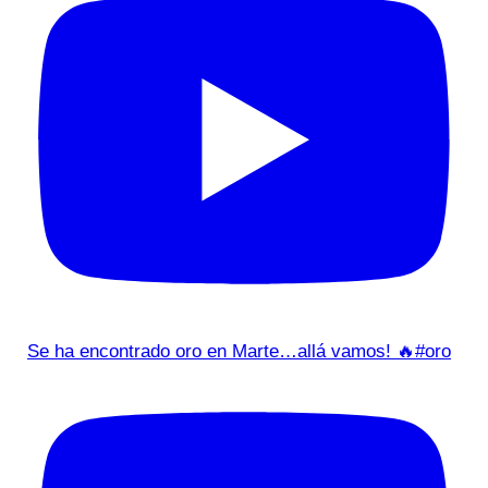
Se ha encontrado oro en Marte…allá vamos! 🔥#oro