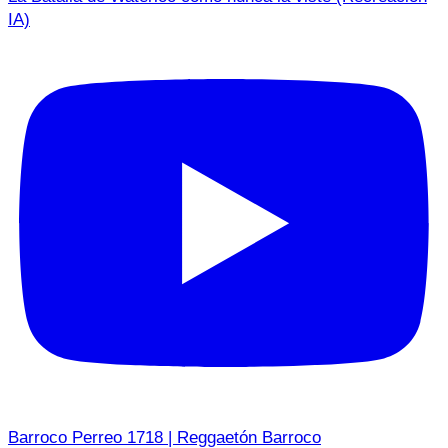
IA)
Barroco Perreo 1718 | Reggaetón Barroco