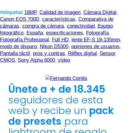
#etiquetas
18MP
,
Calidad de imagen
,
Cámara Digital
,
Canon EOS 700D
,
características
,
Comparativa de
cámaras
,
compra de cámara
,
conectividad
,
Equipo
fotográfico
,
España
,
especificaciones
,
Fotografía
,
Fotografía Profesional
,
Full HD
,
lente EF-S 18-135mm
,
modo de disparo
,
Nikon D5300
,
opiniones de usuarios
,
Pantalla táctil
,
pros y contras
,
Réflex digital
,
Sensor
CMOS
,
Sony Alpha 6000
,
vídeo
Únete a + de 18.345
seguidores de esta
web y recibe un
pack
de presets
para
lightroom de regalo.