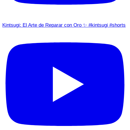
Kintsugi: El Arte de Reparar con Oro ✨ #kintsugi #shorts