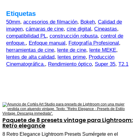
Etiquetas
50mm
,
accesorios de filmación
,
Bokeh
,
Calidad de
imagen
,
cámaras de cine
,
cine digital
,
Cineastas
,
compatibilidad PL
,
construcción robusta
,
control de
enfoque.
,
Enfoque manual
,
Fotografía Profesional
,
herramientas de cine
,
lente de cine
,
lente MEKE
,
lentes de alta calidad
,
lentes prime
,
Producción
Cinematográfica.
,
Rendimiento óptico
,
Super 35
,
T2.1
Paquete de 8 presets vintage para Lightroom:
Retro elegance
8 Retro Elegance Lightroom Presets Sumérgete en el