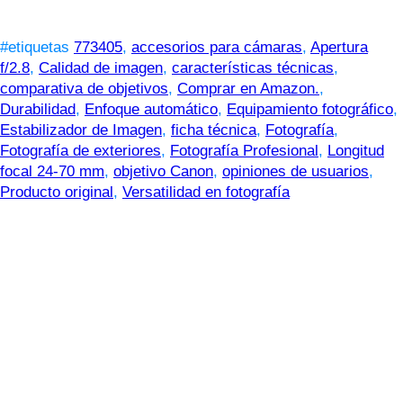
#etiquetas
773405
,
accesorios para cámaras
,
Apertura
f/2.8
,
Calidad de imagen
,
características técnicas
,
comparativa de objetivos
,
Comprar en Amazon.
,
Durabilidad
,
Enfoque automático
,
Equipamiento fotográfico
,
Estabilizador de Imagen
,
ficha técnica
,
Fotografía
,
Fotografía de exteriores
,
Fotografía Profesional
,
Longitud
focal 24-70 mm
,
objetivo Canon
,
opiniones de usuarios
,
Producto original
,
Versatilidad en fotografía