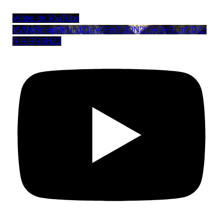
Vídeo de YouTube
VVUxRmppRkNnd21qV0FwTldON2h5V3VRLmVDZz
RiRjRRSHZ3