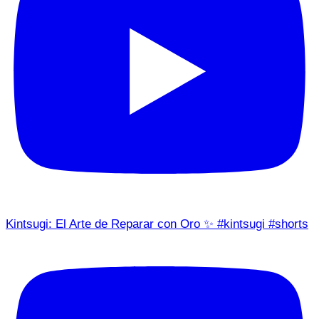
Kintsugi: El Arte de Reparar con Oro ✨ #kintsugi #shorts