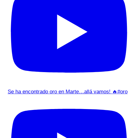
Se ha encontrado oro en Marte…allá vamos! 🔥#oro