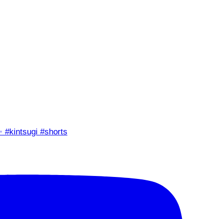
✨ #kintsugi #shorts