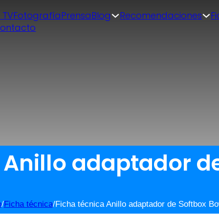
| TV
Fotografía
Prensa
Blog
Recomendaciones
F
ontacto
 Anillo adaptador d
o
/
Ficha técnica
/
Ficha técnica Anillo adaptador de Softbox B