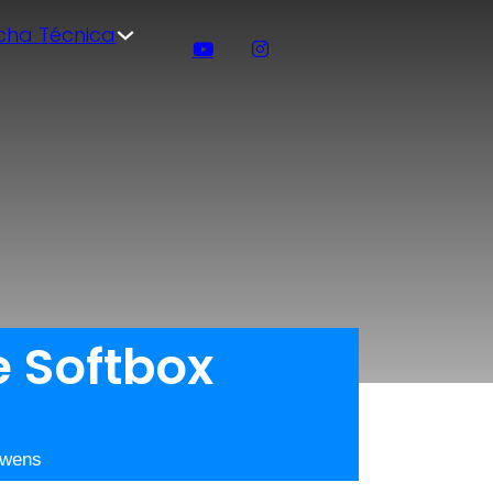
icha Técnica
e Softbox
owens