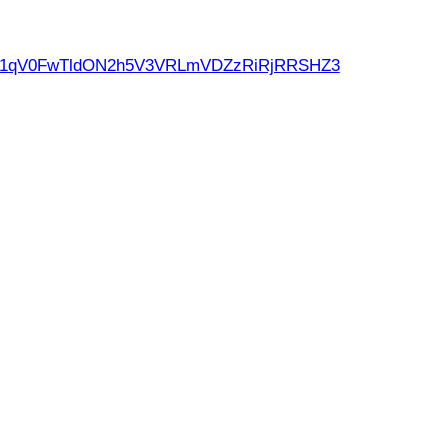
d21qV0FwTldON2h5V3VRLmVDZzRiRjRRSHZ3