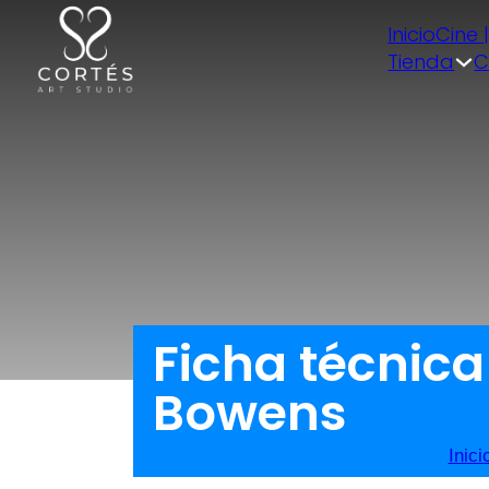
Inicio
Cine 
Tienda
C
Ficha técnica
Bowens
Inici