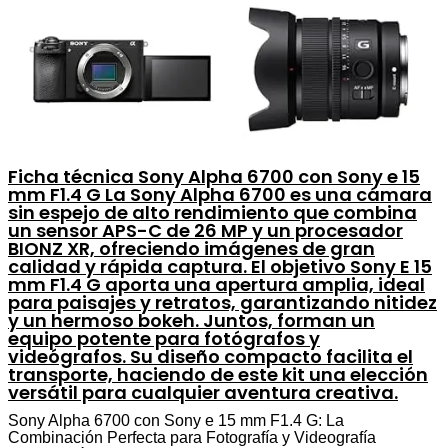
Ficha técnica Sony Alpha 6700 con Sony e 15
mm F1.4 G La Sony Alpha 6700 es una cámara
sin espejo de alto rendimiento que combina
un sensor APS-C de 26 MP y un procesador
BIONZ XR, ofreciendo imágenes de gran
calidad y rápida captura. El objetivo Sony E 15
mm F1.4 G aporta una apertura amplia, ideal
para paisajes y retratos, garantizando nitidez
y un hermoso bokeh. Juntos, forman un
equipo potente para fotógrafos y
videógrafos. Su diseño compacto facilita el
transporte, haciendo de este kit una elección
versátil para cualquier aventura creativa.
Sony Alpha 6700 con Sony e 15 mm F1.4 G: La
Combinación Perfecta para Fotografía y Videografía