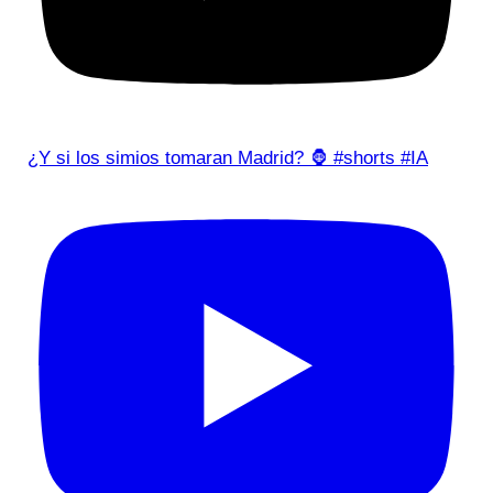
¿Y si los simios tomaran Madrid? 🦍 #shorts #IA