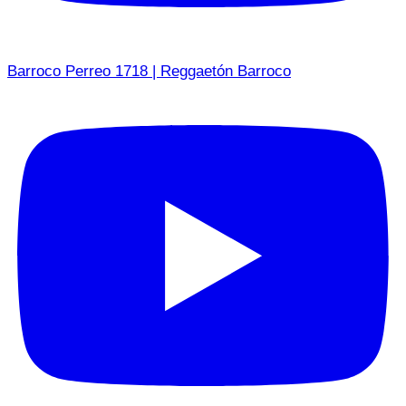
Barroco Perreo 1718 | Reggaetón Barroco