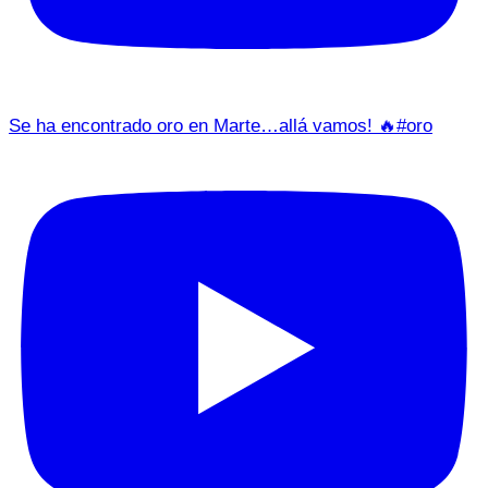
Se ha encontrado oro en Marte…allá vamos! 🔥#oro