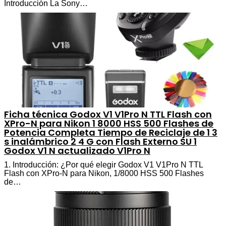
Introducción La Sony…
Ficha técnica Godox V1 V1Pro N TTL Flash con
XPro-N para Nikon 1 8000 HSS 500 Flashes de
Potencia Completa Tiempo de Reciclaje de 1 3
s inalámbrico 2 4 G con Flash Externo SU 1
Godox V1 N actualizado V1Pro N
1. Introducción: ¿Por qué elegir Godox V1 V1Pro N TTL
Flash con XPro-N para Nikon, 1/8000 HSS 500 Flashes
de…