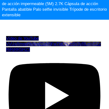
de acción impermeable (5M) 2.7K Cápsula de acción
Pantalla abatible Palo selfie invisible Trípode de escritorio
extensible
Vídeo de YouTube
VVUxRmppRkNnd21qV0FwTldON2h5V3VRLmVDZz
RiRjRRSHZ3