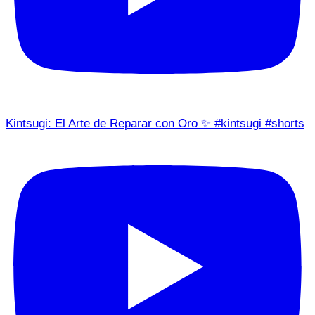
Kintsugi: El Arte de Reparar con Oro ✨ #kintsugi #shorts