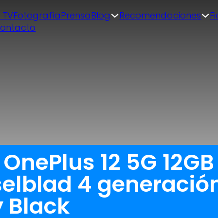
| TV
Fotografía
Prensa
Blog
Recomendaciones
F
ontacto
a OnePlus 12 5G 12G
lblad 4 generación
y Black