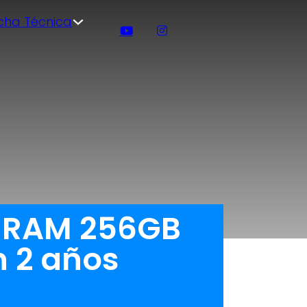
icha Técnica
B RAM 256GB
 2 años