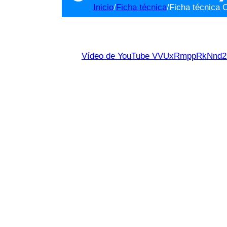
Inicio
/
Ficha técnica
/
Ficha técnica
Vídeo de YouTube VVUxRmppRkNn