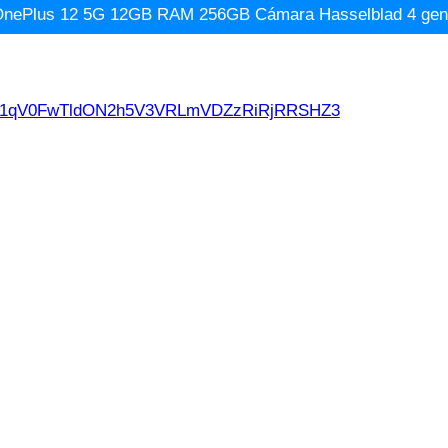
 OnePlus 12 5G 12GB RAM 256GB Cámara Hasselblad 4 gener
d21qV0FwTldON2h5V3VRLmVDZzRiRjRRSHZ3