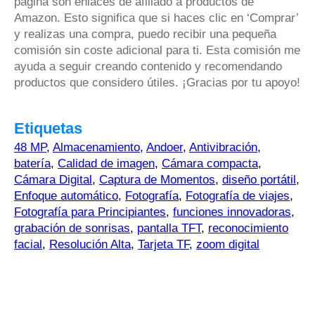
página son enlaces de afiliado a productos de
Amazon. Esto significa que si haces clic en ‘Comprar’
y realizas una compra, puedo recibir una pequeña
comisión sin coste adicional para ti. Esta comisión me
ayuda a seguir creando contenido y recomendando
productos que considero útiles. ¡Gracias por tu apoyo!
Etiquetas
48 MP
,
Almacenamiento
,
Andoer
,
Antivibración
,
batería
,
Calidad de imagen
,
Cámara compacta
,
Cámara Digital
,
Captura de Momentos
,
diseño portátil
,
Enfoque automático
,
Fotografía
,
Fotografía de viajes
,
Fotografía para Principiantes
,
funciones innovadoras
,
grabación de sonrisas
,
pantalla TFT
,
reconocimiento
facial
,
Resolución Alta
,
Tarjeta TF
,
zoom digital