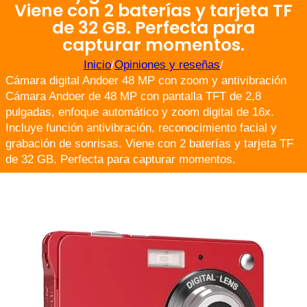
Viene con 2 baterías y tarjeta TF
de 32 GB. Perfecta para
capturar momentos.
Inicio
/
Opiniones y reseñas
/
Cámara digital Andoer 48 MP con zoom y antivibración
Cámara Andoer de 48 MP con pantalla TFT de 2,8
pulgadas, enfoque automático y zoom digital de 16x.
Incluye función antivibración, reconocimiento facial y
grabación de sonrisas. Viene con 2 baterías y tarjeta TF
de 32 GB. Perfecta para capturar momentos.