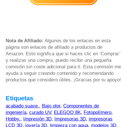
Nota de Afiliado:
Algunos de los enlaces en esta
página son enlaces de afiliado a productos de
Amazon. Esto significa que si haces clic en ‘Comprar’
y realizas una compra, puedo recibir una pequeña
comisión sin coste adicional para ti. Esta comisión me
ayuda a seguir creando contenido y recomendando
productos que considero útiles. ¡Gracias por tu apoyo!
Etiquetas
acabado suave.
,
Bajo olor
,
Componentes de
ingeniería
,
curado UV
,
ELEGOO 8K
,
Fotopolímero
,
Hobby.
,
Impresión 3D
,
Impresoras 3D
,
impresoras
LCD 3D
,
joyería 3D
,
limpieza con agua
,
modelos 3D
,