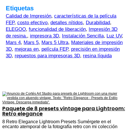
Etiquetas
Calidad de Impresión
,
características de la película
FEP
,
costo efectivo
,
detalles nítidos
,
Durabilidad
,
ELEGOO
,
funcionalidad de liberación
,
Impresión 3D
de resina.
,
impresora 3D
,
Instalación Sencilla
,
Luz UV
,
Mars 4
,
Mars 5
,
Mars 5 Ultra
,
Materiales de impresión
3D
,
mejoras en
,
película FEP
,
precisión en impresión
3D
,
repuestos para impresoras 3D
,
resina líquida
Paquete de 8 presets vintage para Lightroom:
Retro elegance
8 Retro Elegance Lightroom Presets Sumérgete en el
encanto atemporal de la fotografía retro con mi colección