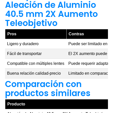
Aleación de Aluminio
40.5 mm 2X Aumento
Teleobjetivo
Pros
Contras
Ligero y duradero
Puede ser limitado en si
Fácil de transportar
El 2X aumento puede no s
Compatible con múltiples lentes
Puede requerir adaptad
Buena relación calidad-precio
Limitado en comparación
Comparación con
productos similares
Producto