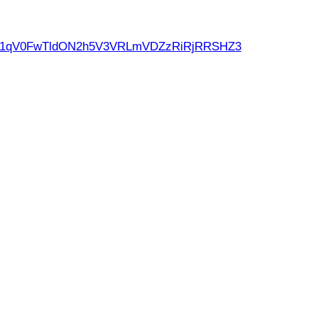
d21qV0FwTldON2h5V3VRLmVDZzRiRjRRSHZ3