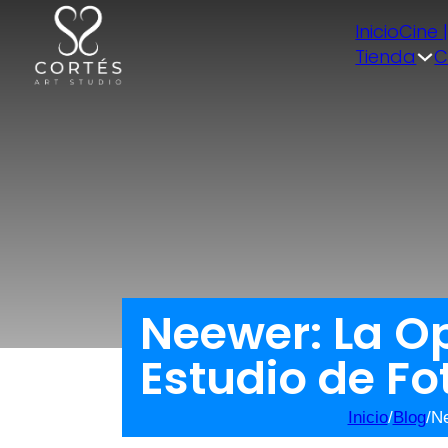
Inicio
Cine 
Tienda
C
Neewer: La Op
Estudio de Fo
Inicio
/
Blog
/
Ne