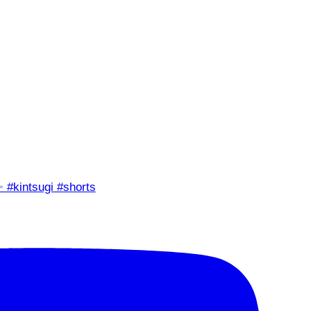
✨ #kintsugi #shorts