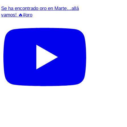
Se ha encontrado oro en Marte…allá
vamos! 🔥#oro