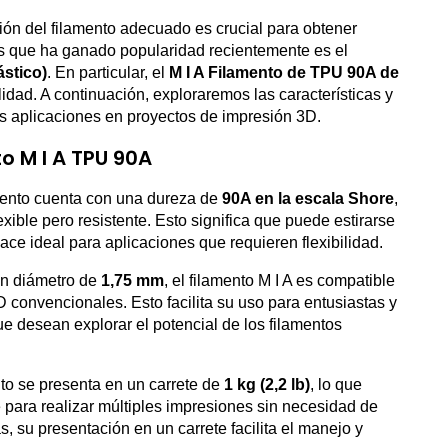
ión del filamento adecuado es crucial para obtener
es que ha ganado popularidad recientemente es el
ástico)
. En particular, el
M I A Filamento de TPU 90A de
lidad. A continuación, exploraremos las características y
us aplicaciones en proyectos de impresión 3D.
o M I A TPU 90A
amento cuenta con una dureza de
90A en la escala Shore
,
exible pero resistente. Esto significa que puede estirarse
ace ideal para aplicaciones que requieren flexibilidad.
un diámetro de
1,75 mm
, el filamento M I A es compatible
 convencionales. Esto facilita su uso para entusiastas y
e desean explorar el potencial de los filamentos
nto se presenta en un carrete de
1 kg (2,2 lb)
, lo que
 para realizar múltiples impresiones sin necesidad de
 su presentación en un carrete facilita el manejo y