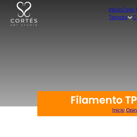
Inicio
Cine 
Tienda
C
Filamento TPU
Inicio
/
Opin