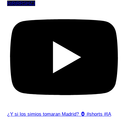
RiRjRRSHZ3
¿Y si los simios tomaran Madrid? 🦍 #shorts #IA