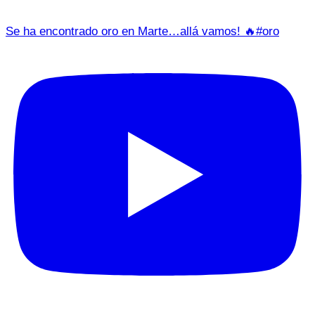
Se ha encontrado oro en Marte…allá vamos! 🔥#oro