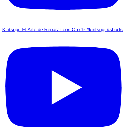
Kintsugi: El Arte de Reparar con Oro ✨ #kintsugi #shorts