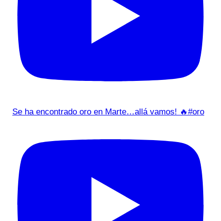
Se ha encontrado oro en Marte…allá vamos! 🔥#oro