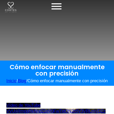
Cómo enfocar manualmente
con precisión
Inicio
/
Blog
/
Cómo enfocar manualmente con precisión
Vídeo de YouTube
VVUxRmppRkNnd21qV0FwTldON2h5V3VRLmVDZz