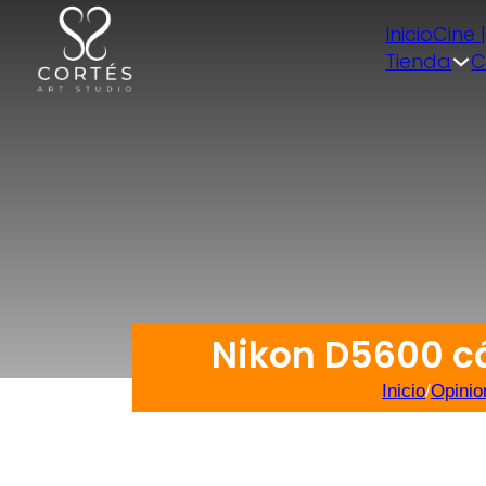
Inicio
Cine 
Tienda
C
Nikon D5600 cám
Inicio
/
Opinio