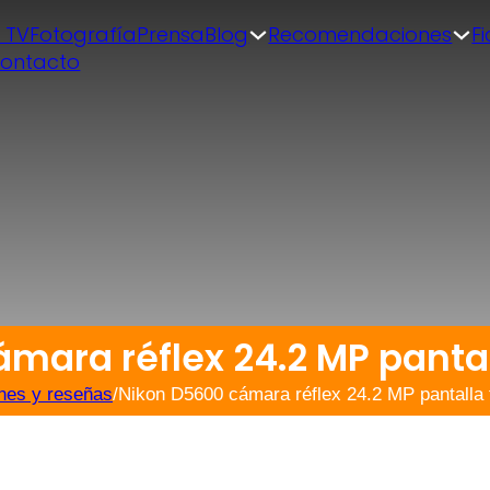
| TV
Fotografía
Prensa
Blog
Recomendaciones
F
ontacto
ara réflex 24.2 MP pantall
nes y reseñas
/
Nikon D5600 cámara réflex 24.2 MP pantalla t