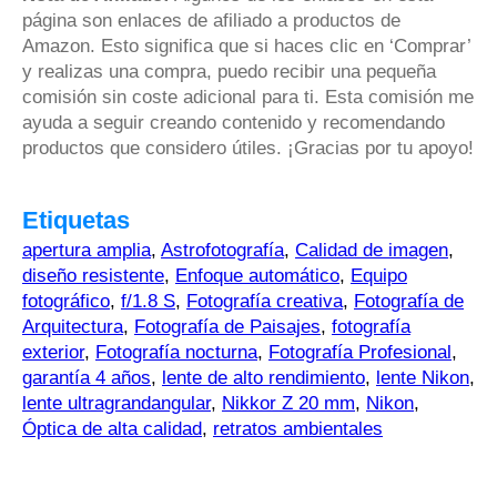
página son enlaces de afiliado a productos de
Amazon. Esto significa que si haces clic en ‘Comprar’
y realizas una compra, puedo recibir una pequeña
comisión sin coste adicional para ti. Esta comisión me
ayuda a seguir creando contenido y recomendando
productos que considero útiles. ¡Gracias por tu apoyo!
Etiquetas
apertura amplia
,
Astrofotografía
,
Calidad de imagen
,
diseño resistente
,
Enfoque automático
,
Equipo
fotográfico
,
f/1.8 S
,
Fotografía creativa
,
Fotografía de
Arquitectura
,
Fotografía de Paisajes
,
fotografía
exterior
,
Fotografía nocturna
,
Fotografía Profesional
,
garantía 4 años
,
lente de alto rendimiento
,
lente Nikon
,
lente ultragrandangular
,
Nikkor Z 20 mm
,
Nikon
,
Óptica de alta calidad
,
retratos ambientales