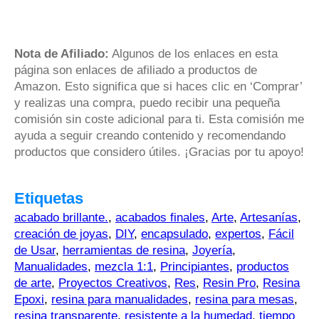
Nota de Afiliado:
Algunos de los enlaces en esta
página son enlaces de afiliado a productos de
Amazon. Esto significa que si haces clic en ‘Comprar’
y realizas una compra, puedo recibir una pequeña
comisión sin coste adicional para ti. Esta comisión me
ayuda a seguir creando contenido y recomendando
productos que considero útiles. ¡Gracias por tu apoyo!
Etiquetas
acabado brillante.
,
acabados finales
,
Arte
,
Artesanías
,
creación de joyas
,
DIY
,
encapsulado
,
expertos
,
Fácil
de Usar
,
herramientas de resina
,
Joyería
,
Manualidades
,
mezcla 1:1
,
Principiantes
,
productos
de arte
,
Proyectos Creativos
,
Res
,
Resin Pro
,
Resina
Epoxi
,
resina para manualidades
,
resina para mesas
,
resina transparente
,
resistente a la humedad
,
tiempo