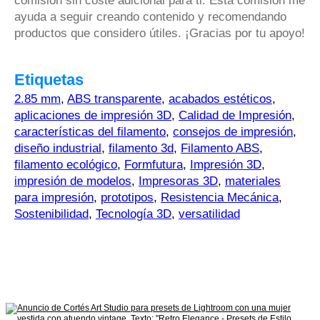
comisión sin coste adicional para ti. Esta comisión me
ayuda a seguir creando contenido y recomendando
productos que considero útiles. ¡Gracias por tu apoyo!
Etiquetas
2.85 mm
,
ABS transparente
,
acabados estéticos
,
aplicaciones de impresión 3D
,
Calidad de Impresión
,
características del filamento
,
consejos de impresión
,
diseño industrial
,
filamento 3d
,
Filamento ABS
,
filamento ecológico
,
Formfutura
,
Impresión 3D
,
impresión de modelos
,
Impresoras 3D
,
materiales
para impresión
,
prototipos
,
Resistencia Mecánica
,
Sostenibilidad
,
Tecnología 3D
,
versatilidad