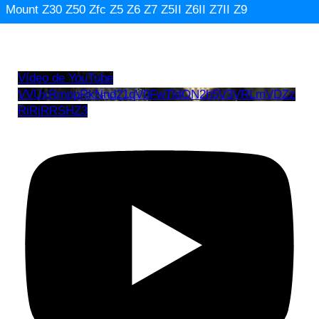
Mount Z30 Z50 Zfc Z5 Z6 Z7 Z5II Z6II Z7II Z9
Vídeo de YouTube
VVUxRmppRkNnd21qV0FwTldON2h5V3VRLmVDZz
RiRjRRSHZ3