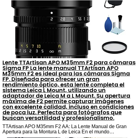
Lente TTArtisan APO M35mm F2 para cámaras
Sigma FP La lente manual TTArtisan APO
M35mm F2 es ideal para las cámaras Sigma
FP. Diseñada para ofrecer un gran
rendimiento óptico, esta lente completa el
sistema Leica L Mount, utilizando un
adaptador de Leica M a L Mount. Su apertura
máxima de F2 permite capturar imágenes
con excelente calidad, incluso en condiciones
de poca luz. Perfecta para fotógrafos que
buscan versatilidad y profesionalismo.
TTArtisan APO M35mm F2 AA: La Lente Manual de Gran
Apertura para la Montura L de Leica En el mundo…