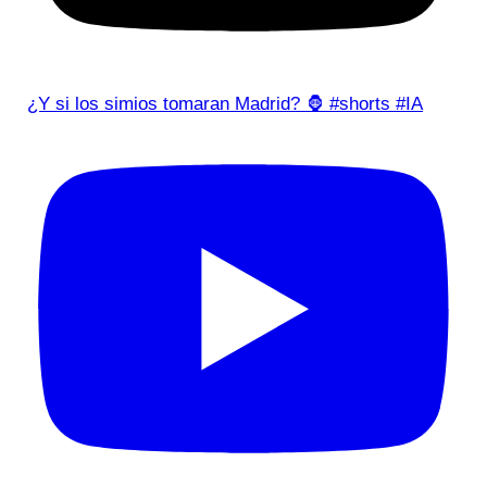
¿Y si los simios tomaran Madrid? 🦍 #shorts #IA