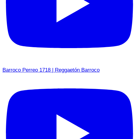
Barroco Perreo 1718 | Reggaetón Barroco