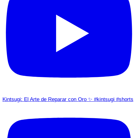
Kintsugi: El Arte de Reparar con Oro ✨ #kintsugi #shorts