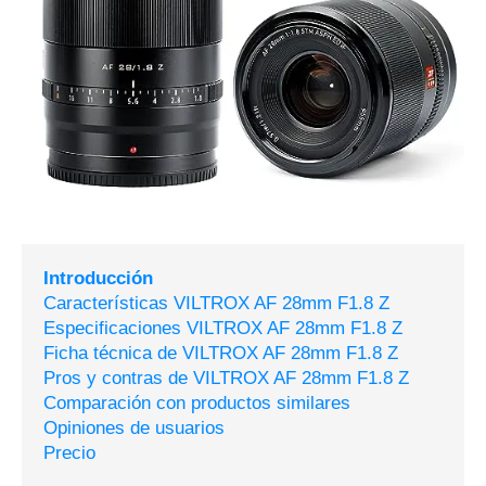
Introducción
Características VILTROX AF 28mm F1.8 Z
Especificaciones VILTROX AF 28mm F1.8 Z
Ficha técnica de VILTROX AF 28mm F1.8 Z
Pros y contras de VILTROX AF 28mm F1.8 Z
Comparación con productos similares
Opiniones de usuarios
Precio