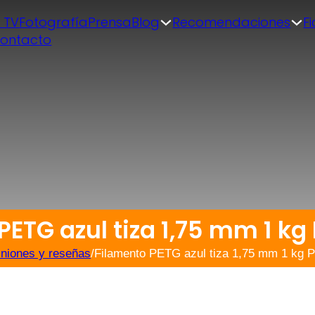
| TV
Fotografía
Prensa
Blog
Recomendaciones
F
ontacto
PETG azul tiza 1,75 mm 1 k
niones y reseñas
/
Filamento PETG azul tiza 1,75 mm 1 kg 