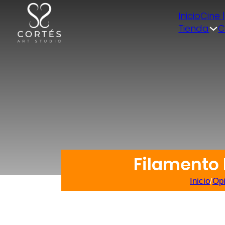
Inicio
Cine 
Tienda
C
Filamento 
Inicio
/
Opi