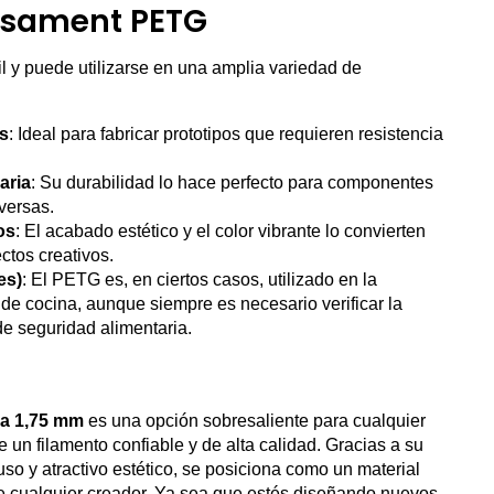
rusament PETG
il y puede utilizarse en una amplia variedad de
s
: Ideal para fabricar prototipos que requieren resistencia
aria
: Su durabilidad lo hace perfecto para componentes
versas.
os
: El acabado estético y el color vibrante lo convierten
ctos creativos.
es)
: El PETG es, en ciertos casos, utilizado en la
s de cocina, aunque siempre es necesario verificar la
de seguridad alimentaria.
za 1,75 mm
es una opción sobresaliente para cualquier
un filamento confiable y de alta calidad. Gracias a su
uso y atractivo estético, se posiciona como un material
de cualquier creador. Ya sea que estés diseñando nuevos