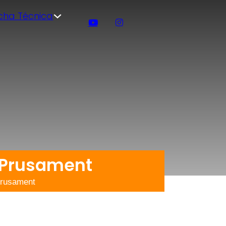
icha Técnica
g Prusament
Prusament