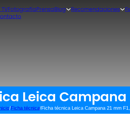
| TV
Fotografía
Prensa
Blog
Recomendaciones
F
ontacto
nica Leica Campana 
nicio
/
Ficha técnica
/
Ficha técnica Leica Campana 21 mm F1