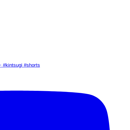
✨ #kintsugi #shorts