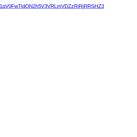
d21qV0FwTldON2h5V3VRLmVDZzRiRjRRSHZ3