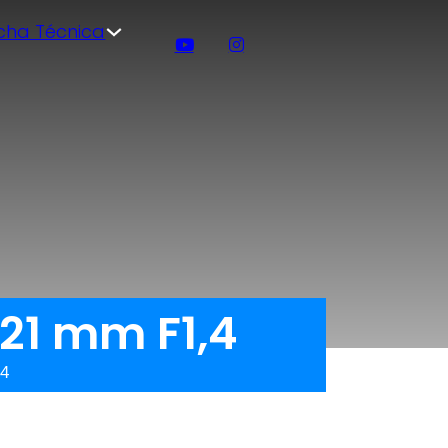
icha Técnica
21 mm F1,4
,4