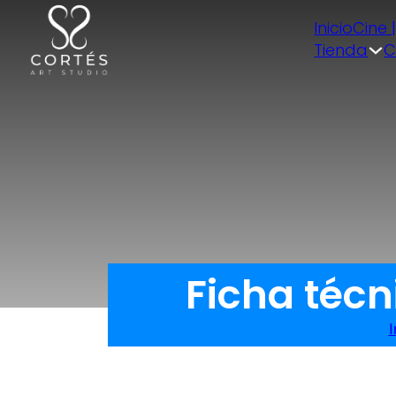
Inicio
Cine 
Tienda
C
Ficha téc
I