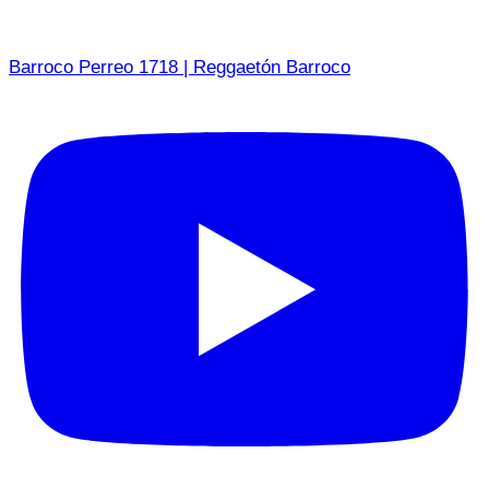
Barroco Perreo 1718 | Reggaetón Barroco