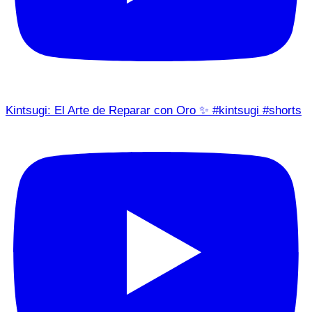
Kintsugi: El Arte de Reparar con Oro ✨ #kintsugi #shorts