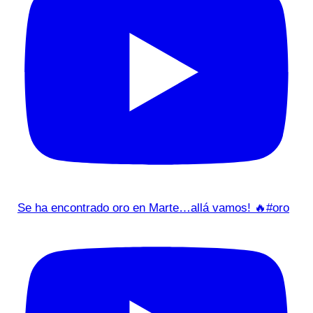
Se ha encontrado oro en Marte…allá vamos! 🔥#oro