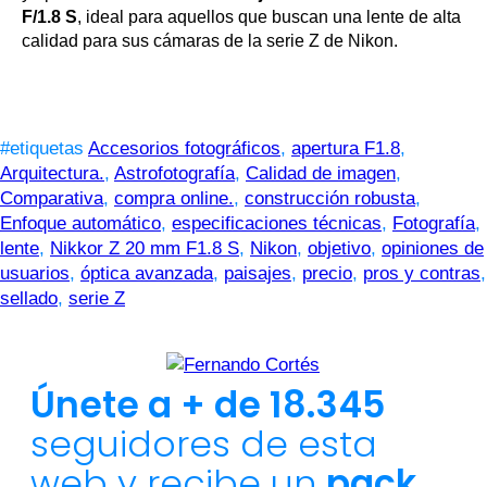
F/1.8 S
, ideal para aquellos que buscan una lente de alta
calidad para sus cámaras de la serie Z de Nikon.
#etiquetas
Accesorios fotográficos
,
apertura F1.8
,
Arquitectura.
,
Astrofotografía
,
Calidad de imagen
,
Comparativa
,
compra online.
,
construcción robusta
,
Enfoque automático
,
especificaciones técnicas
,
Fotografía
,
lente
,
Nikkor Z 20 mm F1.8 S
,
Nikon
,
objetivo
,
opiniones de
usuarios
,
óptica avanzada
,
paisajes
,
precio
,
pros y contras
,
sellado
,
serie Z
Únete a + de 18.345
seguidores de esta
web y recibe un
pack