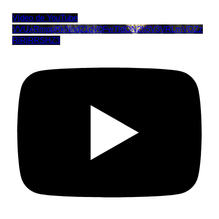
Vídeo de YouTube
VVUxRmppRkNnd21qV0FwTldON2h5V3VRLmVDZz
RiRjRRSHZ3