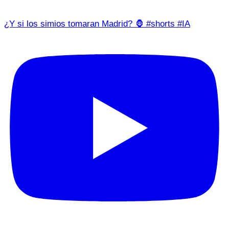
¿Y si los simios tomaran Madrid? 🦍 #shorts #IA