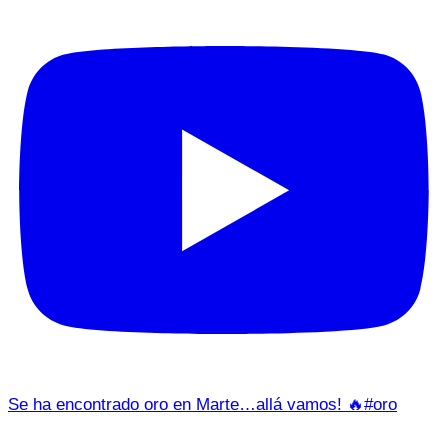
Se ha encontrado oro en Marte…allá vamos! 🔥#oro