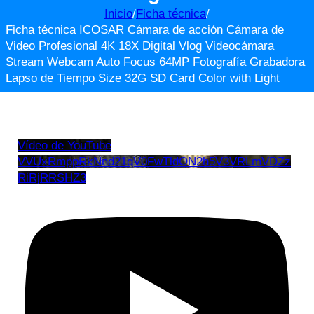
Inicio
/
Ficha técnica
/
Ficha técnica ICOSAR Cámara de acción Cámara de
Video Profesional 4K 18X Digital Vlog Videocámara
Stream Webcam Auto Focus 64MP Fotografía Grabadora
Lapso de Tiempo Size 32G SD Card Color with Light
Vídeo de YouTube
VVUxRmppRkNnd21qV0FwTldON2h5V3VRLmVDZz
RiRjRRSHZ3