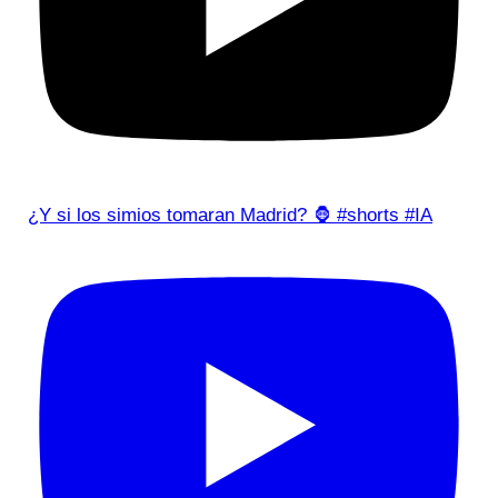
¿Y si los simios tomaran Madrid? 🦍 #shorts #IA