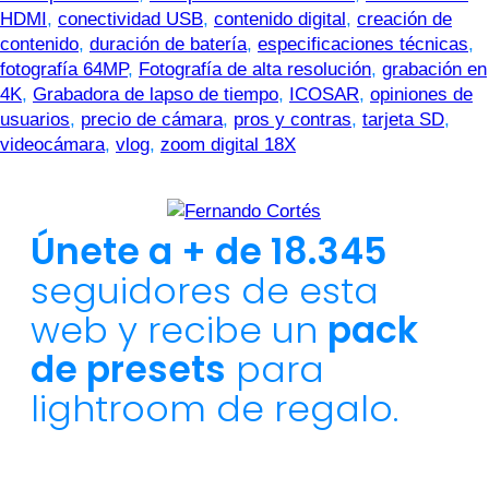
HDMI
,
conectividad USB
,
contenido digital
,
creación de
contenido
,
duración de batería
,
especificaciones técnicas
,
fotografía 64MP
,
Fotografía de alta resolución
,
grabación en
4K
,
Grabadora de lapso de tiempo
,
ICOSAR
,
opiniones de
usuarios
,
precio de cámara
,
pros y contras
,
tarjeta SD
,
videocámara
,
vlog
,
zoom digital 18X
Únete a + de 18.345
seguidores de esta
web y recibe un
pack
de presets
para
lightroom de regalo.