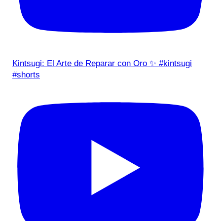
Kintsugi: El Arte de Reparar con Oro ✨ #kintsugi
#shorts