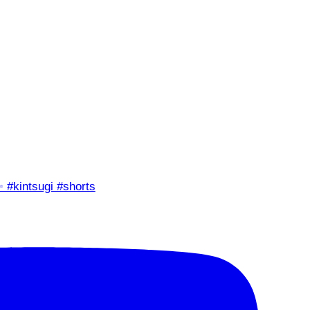
✨ #kintsugi #shorts