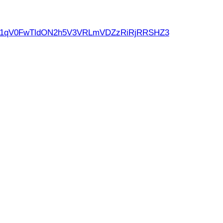
d21qV0FwTldON2h5V3VRLmVDZzRiRjRRSHZ3