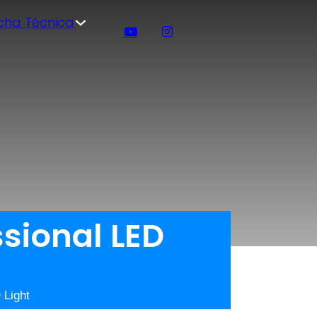
icha Técnica
sional LED
 Light