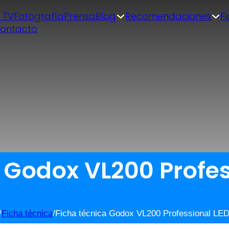
| TV
Fotografía
Prensa
Blog
Recomendaciones
F
ontacto
 Godox VL200 Profes
/
Ficha técnica
/
Ficha técnica Godox VL200 Professional LED