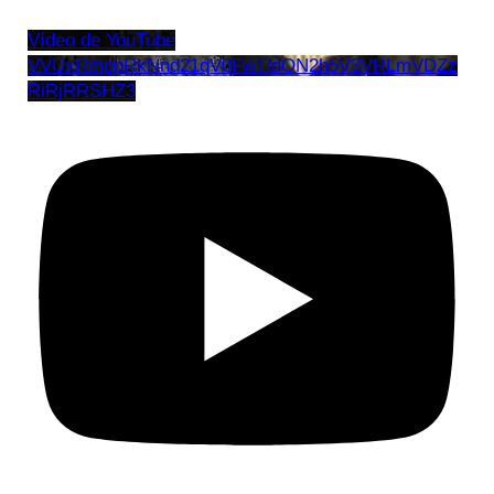
Vídeo de YouTube
VVUxRmppRkNnd21qV0FwTldON2h5V3VRLmVDZz
RiRjRRSHZ3