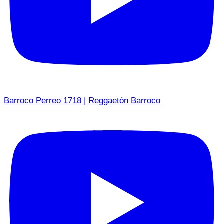
Barroco Perreo 1718 | Reggaetón Barroco