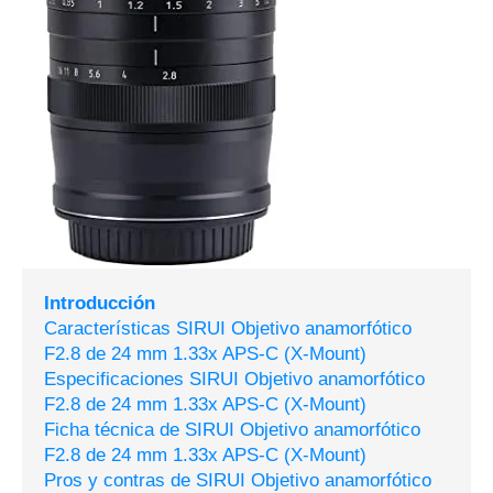
Introducción
Características SIRUI Objetivo anamorfótico
F2.8 de 24 mm 1.33x APS-C (X-Mount)
Especificaciones SIRUI Objetivo anamorfótico
F2.8 de 24 mm 1.33x APS-C (X-Mount)
Ficha técnica de SIRUI Objetivo anamorfótico
F2.8 de 24 mm 1.33x APS-C (X-Mount)
Pros y contras de SIRUI Objetivo anamorfótico