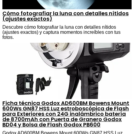
Cómo fotografiar la luna con detalles nítidos
(ajustes exactos)
Descubre cómo fotografiar la luna con detalles nítidos
(ajustes exactos) y captura momentos increíbles con tus
fotos.
Ficha técnica Godox AD600BM Bowens Mount
600Ws GN87 HSS Luz estroboscópica de Flash
para Exteriores con 24G inalámbrico batería
de 8700mAh con Puerta de Granero Godox
BD04 y Bolsa de Flash Godox PB600
Godox AD600BM Bowens Mount 600Ws GN87 HSS Luz