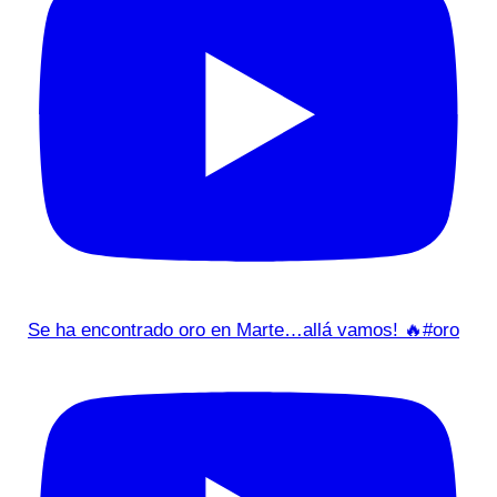
Se ha encontrado oro en Marte…allá vamos! 🔥#oro