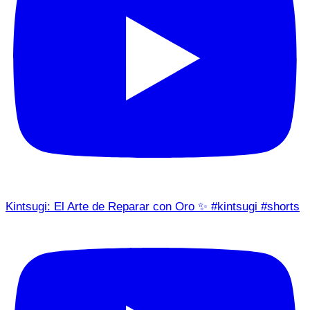
Kintsugi: El Arte de Reparar con Oro ✨ #kintsugi #shorts