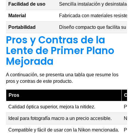
Facilidad de uso
Sencilla instalación y desinstalació
Material
Fabricada con materiales resistent
Portabilidad
Diseño compacto que facilita su tra
Pros y Contras de la
Lente de Primer Plano
Mejorada
A continuación, se presenta una tabla que resume los
pros y contras de este producto.
Pros
Con
Calidad óptica superior, mejora la nitidez.
Pued
Ideal para fotografía macro a un precio accesible.
No i
Compatible y fácil de usar con la Nikon mencionada.
Pued