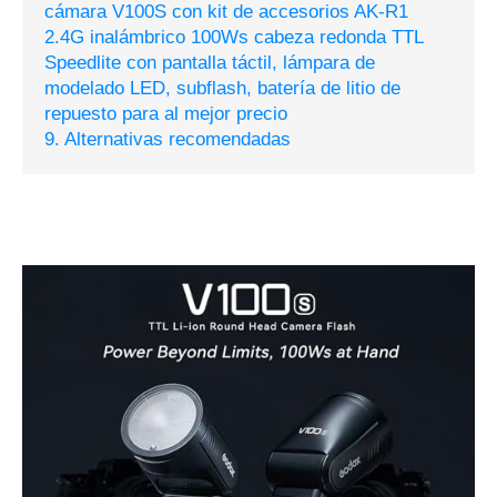
cámara V100S con kit de accesorios AK-R1
2.4G inalámbrico 100Ws cabeza redonda TTL
Speedlite con pantalla táctil, lámpara de
modelado LED, subflash, batería de litio de
repuesto para al mejor precio
9. Alternativas recomendadas