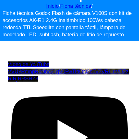
Inicio
/
Ficha técnica
/
Ficha técnica Godox Flash de cámara V100S con kit de
accesorios AK-R1 2.4G inalámbrico 100Ws cabeza
redonda TTL Speedlite con pantalla táctil, lámpara de
modelado LED, subflash, batería de litio de repuesto
Vídeo de YouTube
VVUxRmppRkNnd21qV0FwTldON2h5V3VRLmVDZz
RiRjRRSHZ3