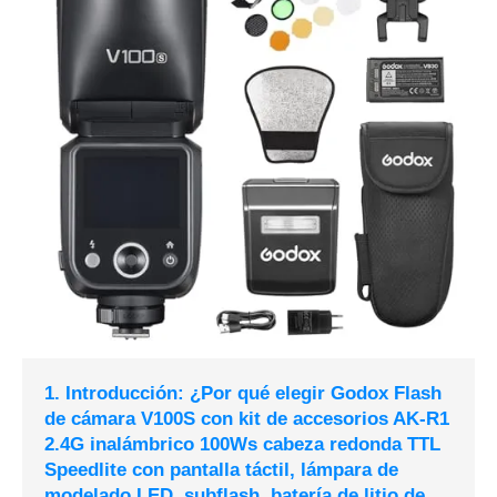
1. Introducción: ¿Por qué elegir Godox Flash
de cámara V100S con kit de accesorios AK-R1
2.4G inalámbrico 100Ws cabeza redonda TTL
Speedlite con pantalla táctil, lámpara de
modelado LED, subflash, batería de litio de