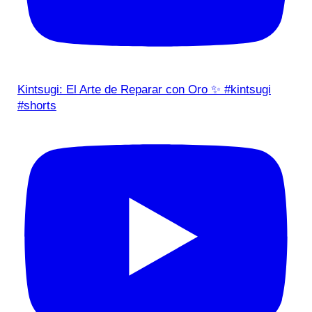
Kintsugi: El Arte de Reparar con Oro ✨ #kintsugi
#shorts