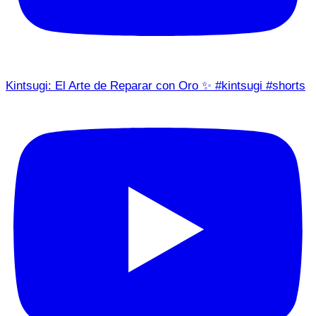
Kintsugi: El Arte de Reparar con Oro ✨ #kintsugi #shorts