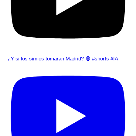
¿Y si los simios tomaran Madrid? 🦍 #shorts #IA