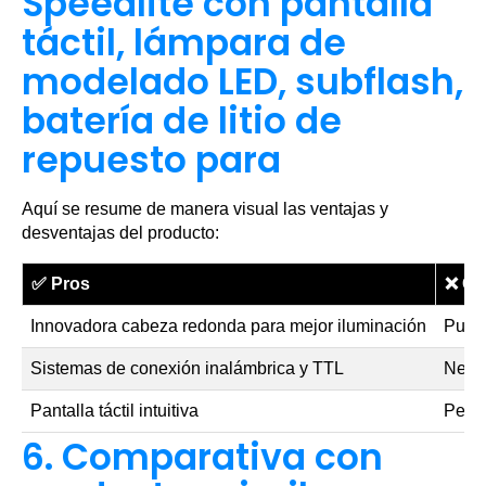
Speedlite con pantalla
táctil, lámpara de
modelado LED, subflash,
batería de litio de
repuesto para
Aquí se resume de manera visual las ventajas y
desventajas del producto:
✅
Pros
❌
Co
Innovadora cabeza redonda para mejor iluminación
Pued
Sistemas de conexión inalámbrica y TTL
Neces
Pantalla táctil intuitiva
Peso 
6. Comparativa con