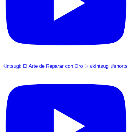
Kintsugi: El Arte de Reparar con Oro ✨ #kintsugi #shorts