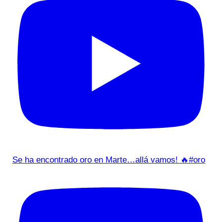
Se ha encontrado oro en Marte…allá vamos! 🔥#oro