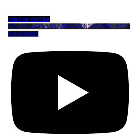
Vídeo de YouTube
VVUxRmppRkNnd21qV0FwTldON2h5V3VRLmVDZz
RiRjRRSHZ3