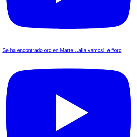
Se ha encontrado oro en Marte…allá vamos! 🔥#oro