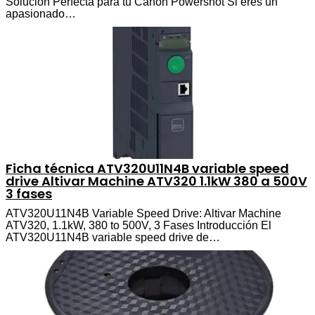
Solución Perfecta para tu Canon Powershot Si eres un
apasionado…
Ficha técnica ATV320U11N4B variable speed
drive Altivar Machine ATV320 1.1kW 380 a 500V
3 fases
ATV320U11N4B Variable Speed Drive: Altivar Machine
ATV320, 1.1kW, 380 to 500V, 3 Fases Introducción El
ATV320U11N4B variable speed drive de…