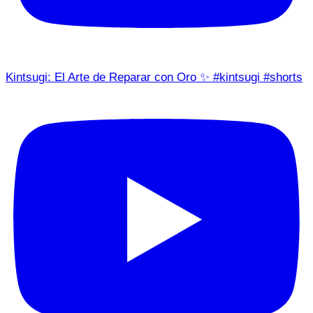
Kintsugi: El Arte de Reparar con Oro ✨ #kintsugi #shorts