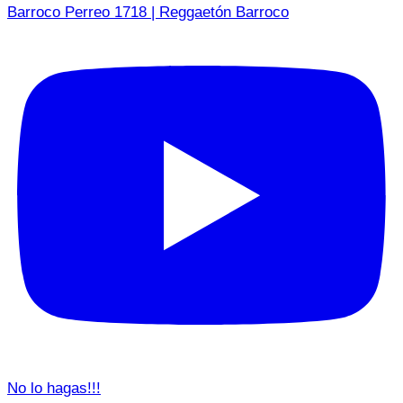
Barroco Perreo 1718 | Reggaetón Barroco
No lo hagas!!!