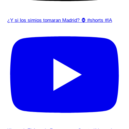
¿Y si los simios tomaran Madrid? 🦍 #shorts #IA