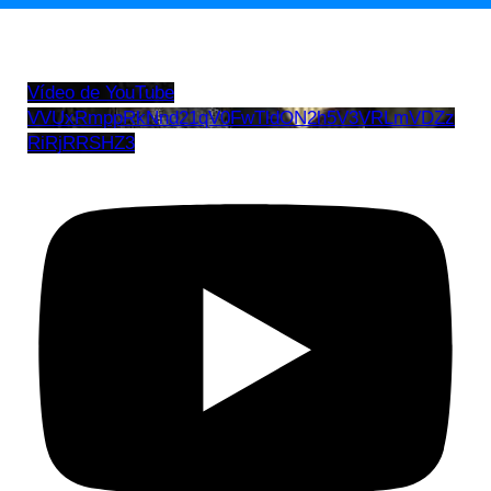
Vídeo de YouTube
VVUxRmppRkNnd21qV0FwTldON2h5V3VRLmVDZz
RiRjRRSHZ3