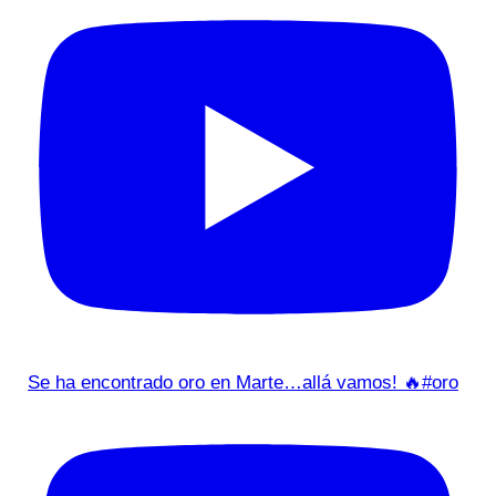
Se ha encontrado oro en Marte…allá vamos! 🔥#oro