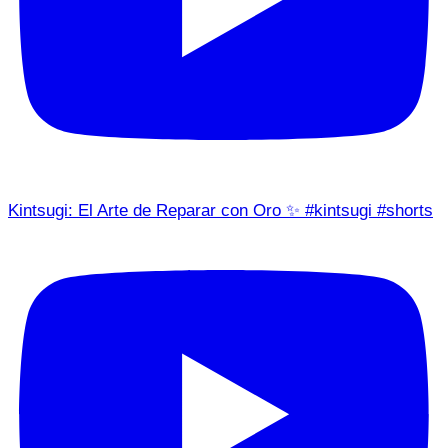
Kintsugi: El Arte de Reparar con Oro ✨ #kintsugi #shorts