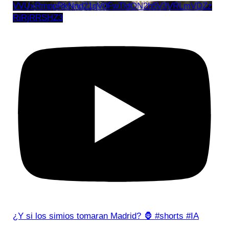
VVUxRmppRkNnd21qV0FwTldON2h5V3VRLmVDZz
RiRjRRSHZ3
¿Y si los simios tomaran Madrid? 🦍 #shorts #IA