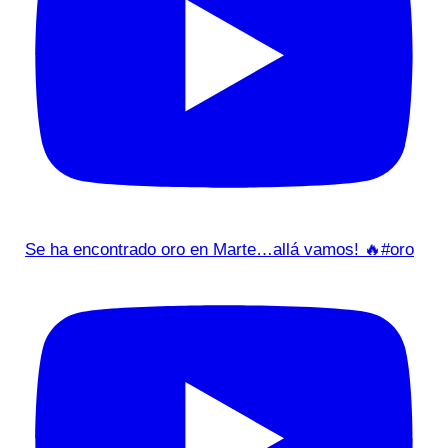
Se ha encontrado oro en Marte…allá vamos! 🔥#oro