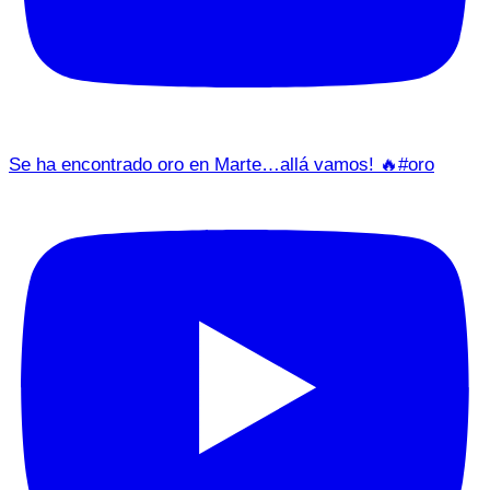
Se ha encontrado oro en Marte…allá vamos! 🔥#oro